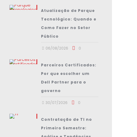
Atualização de Parque
Tecnológico: Quando e
Como Fazer no Setor
Público
06/08/2026
0
Parceiros Certificados:
Por que escolher um
Dell Partner para o
governo
30/07/2026
0
Contratação de TI no
Primeiro Semestre:
Análise e Tendências