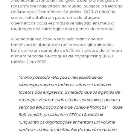
A SonicWall, a fonte de inteligência sobre ameaças de
ransomware mais citada do mundo, publicou o Relatório
de Ameaças Cibernéticas SonicWall 2023. O relatório
semestral detalha um panorama de ataques
cibernéticos cada vez mais diversificado em meio a
mudanças nas estratégias dos agentes de ameaça.
A SonicWall registrou o segundo maior ano em
tentativas de ataques de ransomware globalmente,
bem como um aumento de 87% no malware de IoT e um
número recorde de ataques de cryptojacking (139,3
milhões) em 2022.
“O ano passado reforçou a necessidade da
cibersegurança em todos os setores e todas as
facetas das empresas, à medida que os agentes de
ameaças visaram tudo e todos como alvos, desde o
setor da educação até o de varejo e finanças”
– disse
Bob VanKirk, presidente e CEO da SonicWall.
“Enquanto as organizações enfrentam um volume
cada vez maior de obstáculos do mundo real, com