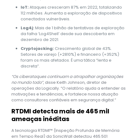
IoT:
Ataques cresceram 87% em 2022, totalizando
112 milhões. Aumenta a exploração de dispositivos
conectados vulneráveis.
Log4j:
Mais de 1 bilhão de tentativas de exploração
da falha ‘Log4Shell’ desde sua descoberta em
dezembro de 2021.
Cryptojacking:
Crescimento global de 43%.
Setores de varejo (+2810%) e financeiro (+352%)
foram os mais afetados. É uma tática “lenta e
discreta”.
“Os ciberataques continuam a atrapalhar organizações
no mundo todo”
, disse Keith Johnson, diretor de
operações da Logically. “O relatório ajuda a entender as
motivações e tendências, e fortalece nossa atuação
como consultores confiáveis em segurança digital.”
RTDMI detecta mais de 465 mil
ameaças inéditas
A tecnologia RTDMI™ (Inspeção Profunda de Memória
em Tempo Real) da SonicWall detectou 465.501