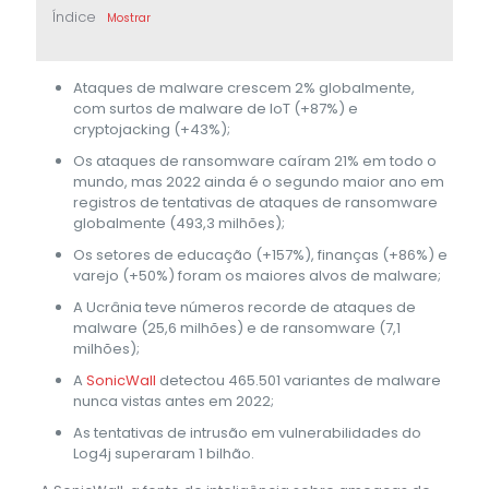
Índice
Mostrar
Ataques de malware crescem 2% globalmente,
com surtos de malware de IoT (+87%) e
cryptojacking (+43%);
Os ataques de ransomware caíram 21% em todo o
mundo, mas 2022 ainda é o segundo maior ano em
registros de tentativas de ataques de ransomware
globalmente (493,3 milhões);
Os setores de educação (+157%), finanças (+86%) e
varejo (+50%) foram os maiores alvos de malware;
A Ucrânia teve números recorde de ataques de
malware (25,6 milhões) e de ransomware (7,1
milhões);
A
SonicWall
detectou 465.501 variantes de malware
nunca vistas antes em 2022;
As tentativas de intrusão em vulnerabilidades do
Log4j superaram 1 bilhão.