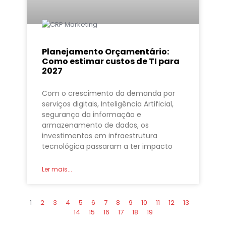
Planejamento Orçamentário:
Como estimar custos de TI para
2027
Com o crescimento da demanda por
serviços digitais, Inteligência Artificial,
segurança da informação e
armazenamento de dados, os
investimentos em infraestrutura
tecnológica passaram a ter impacto
Ler mais...
1
2
3
4
5
6
7
8
9
10
11
12
13
14
15
16
17
18
19