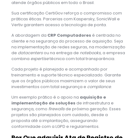
atende órgãos públicos em todo o Brasil.
Sua certificação CertiGov reforça o compromisso com
práticas éticas. Parcerias com Kaspersky, SonicWall e
Vertiv garantem acesso a tecnologia de ponta.
A abordagem da
CRP Computadores
é centrada no
cliente e na segurança do processo de aquisição. Seja
na implementação de redes seguras, na modernização
de
datacenters
ou na entrega de
notebooks
, a empresa
combina
expertise
técnica com total transparência.
Cada projeto é planejado e acompanhado por
treinamento e suporte técnico especializado. Garante
que os órgãos públicos maximizem o valor de seus
investimentos com total segurança e
compliance
.
Um exemplo prático é o apoio na
aquisição e
implementação de soluções
de infraestrutura e
segurança, como
firewalls
de próxima geração. Esses
projetos são planejados com cuidado, desde a
proposta até a implantação, assegurando
conformidade com a LGPD e regulamentos.
Por Que adquirir Ata de Registro de