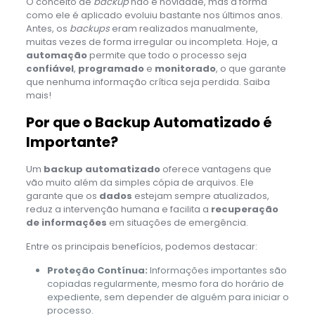
O conceito de
backup
não é novidade, mas a forma
como ele é aplicado evoluiu bastante nos últimos anos.
Antes, os
backups
eram realizados manualmente,
muitas vezes de forma irregular ou incompleta. Hoje, a
automação
permite que todo o processo seja
confiável
,
programado
e
monitorado
, o que garante
que nenhuma informação crítica seja perdida. Saiba
mais!
Por que o Backup Automatizado é
Importante?
Um
backup automatizado
oferece vantagens que
vão muito além da simples cópia de arquivos. Ele
garante que os
dados
estejam sempre atualizados,
reduz a intervenção humana e facilita a
recuperação
de informações
em situações de emergência.
Entre os principais benefícios, podemos destacar:
Proteção Contínua:
Informações importantes são
copiadas regularmente, mesmo fora do horário de
expediente, sem depender de alguém para iniciar o
processo.