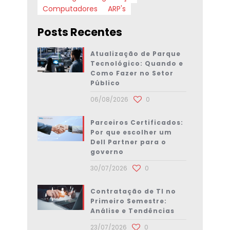
Computadores
ARP's
Posts Recentes
Atualização de Parque
Tecnológico: Quando e
Como Fazer no Setor
Público
06/08/2026
0
Parceiros Certificados:
Por que escolher um
Dell Partner para o
governo
30/07/2026
0
Contratação de TI no
Primeiro Semestre:
Análise e Tendências
23/07/2026
0