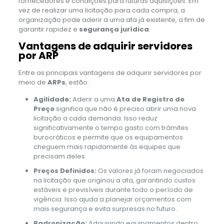
fornecedores e condições para futuras aquisições. Em
vez de realizar uma licitação para cada compra, a
organização pode aderir a uma ata já existente, a fim de
garantir rapidez e
segurança jurídica
.
Vantagens de adquirir servidores
por ARP
Entre as principais vantagens de adquirir servidores por
meio de
ARPs
, estão:
Agilidade:
Aderir a uma
Ata de Registro de
Preço
significa que não é preciso abrir uma nova
licitação a cada demanda. Isso reduz
significativamente o tempo gasto com trâmites
burocráticos e permite que os equipamentos
cheguem mais rapidamente às equipes que
precisam deles.
Preços Definidos:
Os valores já foram negociados
na licitação que originou a ata, garantindo custos
estáveis e previsíveis durante todo o período de
vigência. Isso ajuda a planejar orçamentos com
mais segurança e evita surpresas no futuro.
Padronização:
Adquirindo equipamentos dentro