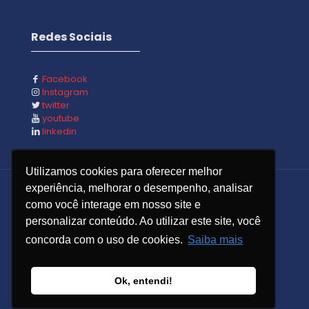
Redes Sociais
Facebook
Instagram
twitter
youtube
linkedin
Utilizamos cookies para oferecer melhor
experiência, melhorar o desempenho, analisar
como você interage em nosso site e
personalizar conteúdo. Ao utilizar este site, você
© 2023 CRP Computadores - Todos os Direitos
Reservados - Feito com
por
concorda com o uso de cookies.
Saiba mais
Política de Privacidade
Termos e Condições
Compliance
Ok, entendi!