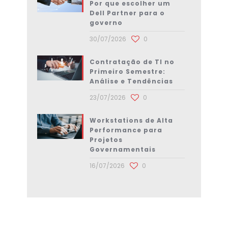
Por que escolher um
Dell Partner para o
governo
30/07/2026
0
Contratação de TI no
Primeiro Semestre:
Análise e Tendências
23/07/2026
0
Workstations de Alta
Performance para
Projetos
Governamentais
16/07/2026
0