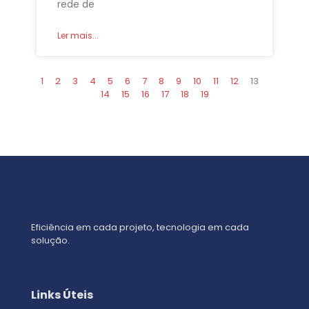
rede de
Ler mais...
1
2
3
4
5
6
7
8
9
10
11
12
13
14
15
16
17
18
19
Eficiência em cada projeto, tecnologia em cada
solução.
Links Úteis